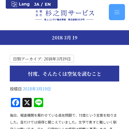
2018 3月 19
日別アーカイブ:
2018年3月19日
忖度、そんたくは空気を読むこと
投稿日
2018年3月19日
F
X
Li
a
n
毎日、報道機関を賑わせている森友問題で、忖度という言葉を知りま
c
e
した。音だけでは損得と聞こえていました。文字で表すと難しいく馴
染みは無いです。でも、日常的にこの感覚は頻繁に遭遇します。多