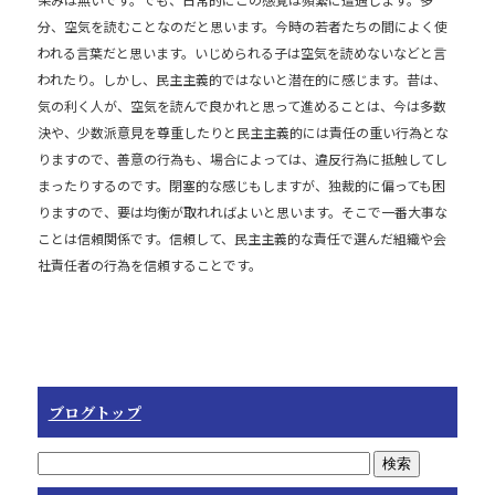
e
b
分、空気を読むことなのだと思います。今時の若者たちの間によく使
われる言葉だと思います。いじめられる子は空気を読めないなどと言
o
われたり。しかし、民主主義的ではないと潜在的に感じます。昔は、
o
気の利く人が、空気を読んで良かれと思って進めることは、今は多数
k
決や、少数派意見を尊重したりと民主主義的には責任の重い行為とな
りますので、善意の行為も、場合によっては、違反行為に抵触してし
まったりするのです。閉塞的な感じもしますが、独裁的に偏っても困
りますので、要は均衡が取れればよいと思います。そこで一番大事な
ことは信頼関係です。信頼して、民主主義的な責任で選んだ組織や会
社責任者の行為を信頼することです。
ブログトップ