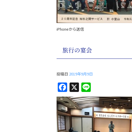
k
iPhoneから送信
旅行の宴会
投稿日
2019年9月9日
F
X
Li
a
n
c
e
e
b