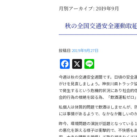
月別アーカイブ:
2019年9月
秋の全国交通安全運動取
投稿日
2019年9月27日
F
X
Li
a
n
今週は秋の交通安全週間です。日頃の安全
c
e
がけを見直しましょう。神奈川県トラック
e
で発生するという危機的状況にあり社会的
会的行為の根絶を図る為、「飲酒運転ゼロ
b
私個人は体質的問題で飲酒はしませんが、
o
には事情があるようで、なかなか難しいの
o
昨今、環境問題の演説が話題となっている
k
の悪化を訴える様子は衝撃的で、不快感も
安、大きな犠牲を覚悟して取り組まなくて