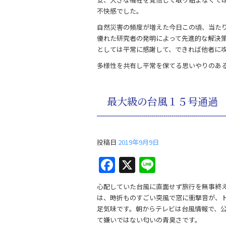
不快感でした。
自然災害の頻度が増えた今日この頃、当た
優れた研究者の発明によって先進的な解決
としては平常に感謝して、できれば他者に
多様性を共有し平常を保てる思いやりのあ
最大級の台風１５号通過
投稿日
2019年9月9日
F
X
Li
a
n
心配していた台風に直面せず旅行を無事終
c
e
は、時折ものすごい突風で窓に衝撃音が、
e
足気味です。朝からテレビは台風情報で、
て嫌いではない匂いの青臭さです。