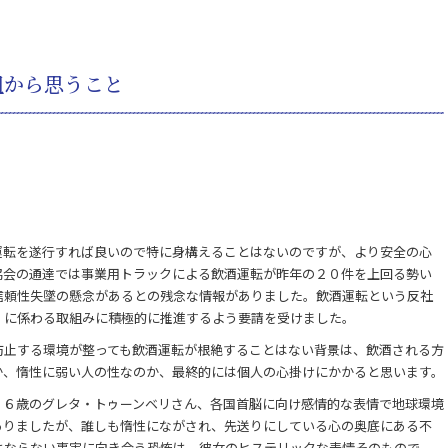
組から思うこと
運転を遂行すれば良いので特に身構えることはないのですが、より安全の心
協会の通達では事業用トラックによる飲酒運転が昨年の２０件を上回る勢い
信頼性失墜の懸念があるとの残念な情報がありました。飲酒運転という反社
」に係わる取組みに積極的に推進するよう要請を受けました。
防止する環境が整っても飲酒運転が根絶することはない背景は、飲酒される方
か、惰性に弱い人の性なのか、最終的には個人の心掛けにかかると思います。
１６歳のグレタ・トゥーンベリさん、各国首脳に向け感情的な表情で地球環境
ありましたが、誰しも惰性にながされ、先送りにしている心の奥底にある不
はならない事実に向き合う恐怖は、彼女のヒステリックな表情そのもので、