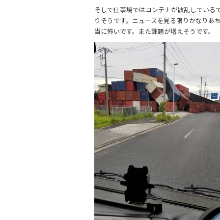
b
そして仕事場ではコンテナが散乱している
o
りそうです。ニュースを見る限りかなりあ
o
当に怖いです。また課題が増えそうです。
k