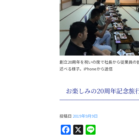
o
o
k
創立20周年を祝いの席で社長から従業員の
述べる様子。iPhoneから送信
お楽しみの20周年記念旅
投稿日
2019年9月9日
F
X
Li