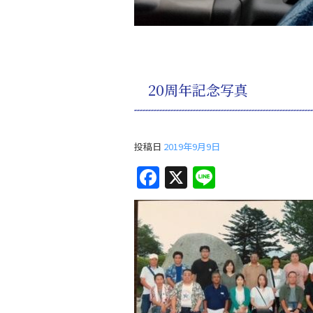
20周年記念写真
投稿日
2019年9月9日
F
X
Li
a
n
c
e
e
b
o
o