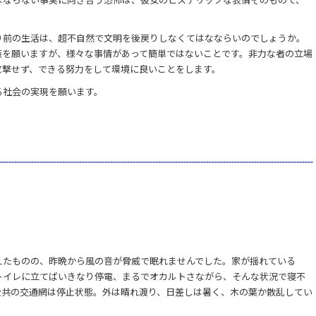
り前の生活は、超不自然で文明を後戻りしなくてはなならいのでしょうか。
策を願いますが、様々な事情があって簡単ではないことです。非力な者の立場
攻撃せず、できる努力をして環境に良いことをします。
る社会の実現を願います。
えたものの、昨晩から風の音が脅威で眠れませんでした。家が揺れている
トイレに立てばいきなり停電、まるでオカルトさながら、そんな状況で寝不
公共の交通網は停止状態。外は晴れ渡り、日差しは暑く、木の葉か散乱してい