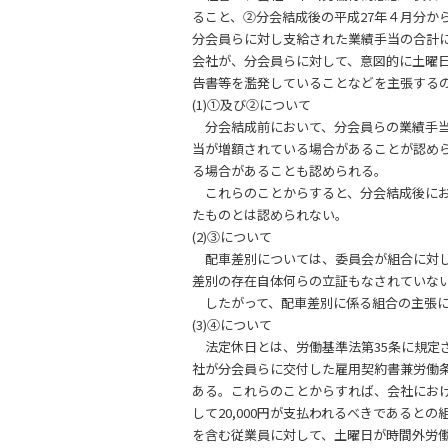
ること、②分会結成後の平成27年４月分か
分会員らに対し支給された業績手当の合計
会社が、分会員らに対して、意図的に土曜
告書等を濫発していることなどを主張する
(1)①及び②について
分会結成前において、分会員らの業績手当
当が増額されている場合があることが認め
る場合があることも認められる。
これらのことからすると、分会結成後にお
たものとは認められない。
(2)③について
配車差別については、委員会が組合に対し
差別の存在自体何らの立証もなされていな
したがって、配車差別に係る組合の主張に
(3)④について
法定休日とは、労働基準法第35条に規定
社が分会員らに交付した雇用契約書兼労働
ある。これらのことからすれば、会社にお
して20,000円が支払われるべきであると
を含む従業員に対して、土曜日が時間外労働