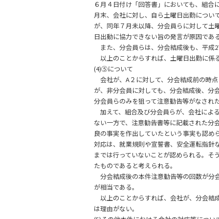
６月４日付け「回答書」においても、組合
月末、会社に対し、自ら土曜日出勤につい
が、同年７月未以降、分会員らに対して土
日出動に協力できない旨の発言が原因であ
また、分会員らは、分会結成後も、平成2
以上のことからすれば、土曜日出勤に係る
(4)⑤について
会社が、A２に対して、分会結成前の時点
が、非分会員に対しても、分会結成後、分
分会員らのみを狙って注意勧告等がなされ
加えて、組合及び分会員らが、会社による
ない一方で、注意勧告書等に記載された分
良の事実を作出していたという事実も認め
対応は、就業規則や宣誓書、安全運転指針
までは行っていないことが認められる。そ
たものであると考えられる。
分会結成後の本件注意勧告等の回数が分会
が相当である。
以上のことからすれば、会社が、分会結成
は理由がない。