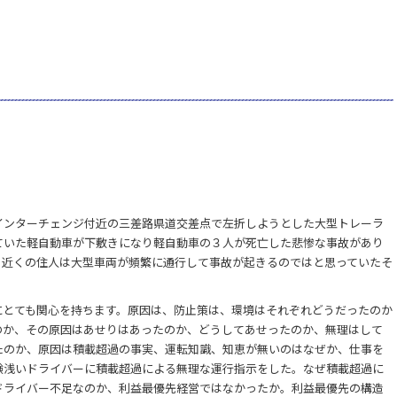
インターチェンジ付近の三差路県道交差点で左折しようとした大型トレーラ
ていた軽自動車が下敷きになり軽自動車の３人が死亡した悲惨な事故があり
、近くの住人は大型車両が頻繁に通行して事故が起きるのではと思っていたそ
にとても関心を持ちます。原因は、防止策は、環境はそれぞれどうだったのか
のか、その原因はあせりはあったのか、どうしてあせったのか、無理はして
たのか、原因は積載超過の事実、運転知識、知恵が無いのはなぜか、仕事を
験浅いドライバーに積載超過による無理な運行指示をした。なぜ積載超過に
ドライバー不足なのか、利益最優先経営ではなかったか。利益最優先の構造