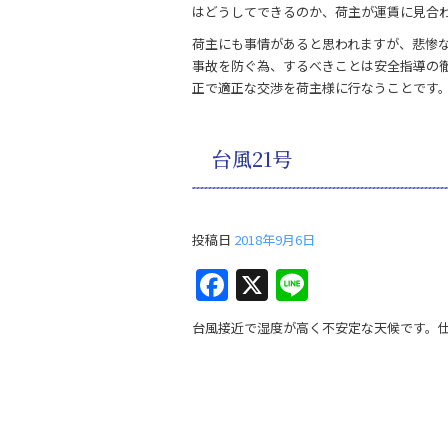
はどうしてできるのか、荷主が運賃に見合
荷主にも事情があると思われますが、悲惨
事故を防ぐ為、するべきことは安全指導の
正で適正な交渉を荷主様に行なうことです
台風21号
投稿日
2018年9月6日
F
X
Li
a
n
台風接近で湿度が高く不安定な天候です。
c
e
e
b
o