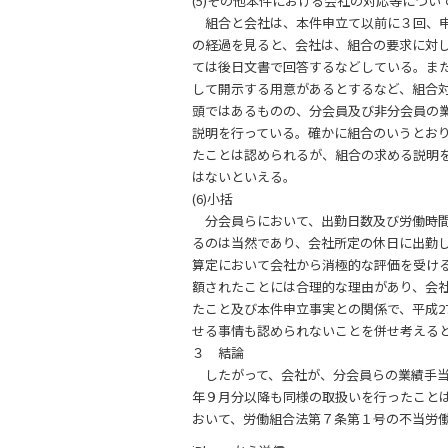
(5)その他本件における会社の対応等につい
組合と会社は、本件申立て以前に３回、申
の経過を見ると、会社は、組合の要求に対
ては後日文書で回答するなどしている。ま
して開示する用意があるとするなど、組合
頭ではあるものの、分会員及び非分会員の
説明を行っている。確かに組合のいうとお
たことは認められるが、組合の求める説明
はないといえる。
(6)小括
分会員らにおいて、出勤日数及び労働時間
るのは当然であり、会社所定の休日に出勤
算定において会社から消極的な評価を受け
額されたことには合理的な理由があり、会社
たこと及び本件申立事実との関係で、平成2
せる事情も認められないことを併せ考える
３ 結論
したがって、会社が、分会員らの業績手当
年９月分以降も同様の取扱いを行ったこと
おいて、労働組合法第７条第１号の不当労