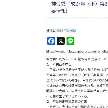
神労委平成27年（不）第2
o
要情報)
k
投稿日
2018年9月6日
F
X
Li
a
n
https://www.mhlw.go.jp/churoi/meirei_db
c
e
神労委平成27年（不）第27号 杉之間サー
e
１ 不利益の存否
b
平成26年９月分から平成27年２月分（以
と同年３月分から８月分（以下「期間②」
o
２については147,636円、Ａ３については64
o
ては36,582円の減額が認められる。業
間②に分会員らに支給された業績手当の合
k
不利益が生じているといえる。
２ 不当労働行為意思の存否
組合は、会社の不当労働行為意思の表れと