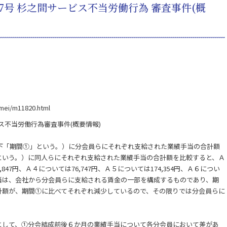
7号 杉之間サービス不当労働行為 審査事件(概
/mei/m11820.html
ビス不当労働行為審査事件(概要情報)
下「期間①」という。）に分会員らにそれぞれ支給された業績手当の合計額
という。）に同人らにそれぞれ支給された業績手当の合計額を比較すると、Ａ
,847円、Ａ４については76,747円、Ａ５については174,354円、Ａ６につい
績手当は、会社から分会員らに支給される賃金の一部を構成するものであり、期
計額が、期間①に比べてそれぞれ減少しているので、その限りでは分会員らに
して、①分会結成前後６か月の業績手当について各分会員において差があ