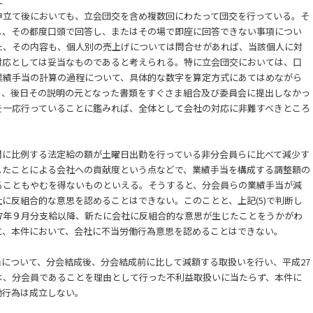
て
立て後においても、立会団交を含め複数回にわたって団交を行っている。そ
し、その都度口頭で回答し、またはその場で即座に回答できない事項につい
た、その内容も、個人別の売上げについては問合せがあれば、当該個人に対
対応としては妥当なものであると考えられる。特に立会団交においては、口
業績手当の計算の過程について、具体的な数字を算定方式にあてはめながら
り、後日その説明の元となった書類をすぐさま組合及び委員会に提出しなかっ
を一応行っていることに鑑みれば、全体として会社の対応に非難すべきところ
に比例する法定給の額が土曜日出勤を行っている非分会員らに比べて減少す
したことによる会社への貢献度という点などで、業績手当を構成する調整額の
ることもやむを得ないものといえる。そうすると、分会員らの業績手当が減
に反組合的な意思を認めることはできない。このことと、上記(5)で判断し
7年９月分支給以降、新たに会社に反組合的な意思が生じたことをうかがわ
と、本件において、会社に不当労働行為意思を認めることはできない。
について、分会結成後、分会結成前に比して減額する取扱いを行い、平成27
は、分会員であることを理由として行った不利益取扱いに当たらず、本件に
働行為は成立しない。