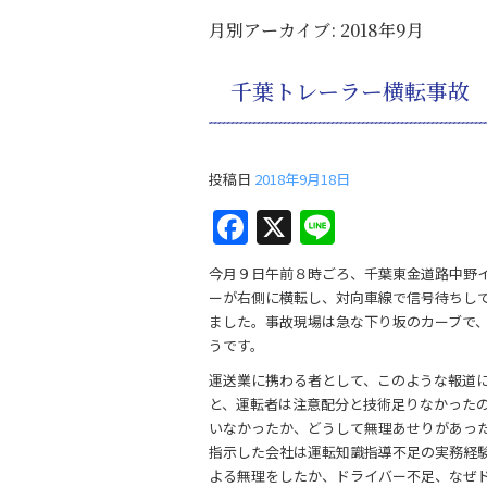
月別アーカイブ:
2018年9月
千葉トレーラー横転事故
投稿日
2018年9月18日
F
X
Li
a
n
今月９日午前８時ごろ、千葉東金道路中野
c
e
ーが右側に横転し、対向車線で信号待ちし
e
ました。事故現場は急な下り坂のカーブで
うです。
b
運送業に携わる者として、このような報道
o
と、運転者は注意配分と技術足りなかった
o
いなかったか、どうして無理あせりがあっ
指示した会社は運転知識指導不足の実務経
k
よる無理をしたか、ドライバー不足、なぜ