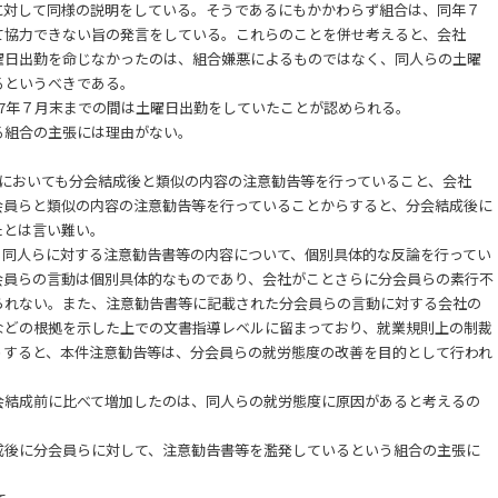
に対して同様の説明をしている。そうであるにもかかわらず組合は、同年７
て協力できない旨の発言をしている。これらのことを併せ考えると、会社
曜日出勤を命じなかったのは、組合嫌悪によるものではなく、同人らの土曜
るというべきである。
7年７月末までの間は土曜日出勤をしていたことが認められる。
組合の主張には理由がない。
においても分会結成後と類似の内容の注意勧告等を行っていること、会社
会員らと類似の内容の注意勧告等を行っていることからすると、分会結成後に
たとは言い難い。
同人らに対する注意勧告書等の内容について、個別具体的な反論を行ってい
会員らの言動は個別具体的なものであり、会社がことさらに分会員らの素行不
られない。また、注意勧告書等に記載された分会員らの言動に対する会社の
などの根拠を示した上での文書指導レベルに留まっており、就業規則上の制裁
うすると、本件注意勧告等は、分会員らの就労態度の改善を目的として行われ
結成前に比べて増加したのは、同人らの就労態度に原因があると考えるの
後に分会員らに対して、注意勧告書等を濫発しているという組合の主張に