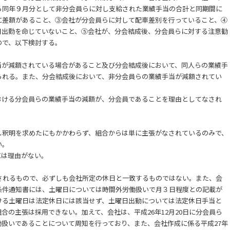
ら同年９月分として非分会員らに対し支給された業績手当の合計と同期間に
に差額があること、③会社が分会員らに対して配車差別を行っていること、④
日出勤を命じていないこと、⑤会社が、分会結成後、分会員らに対する注意勧
ので、以下検討する。
が減額されている場合があること及び分会結成後において、同人らの業績手
られる。また、分会結成後において、非分会員らの業績手当が減額されてい
ける分会員らの業績手当の減額が、分会員であることを理由としてなされ
釈明を求めたにもかかわらず、組合からは単に主張がなされているのみで、
い。
は理由がない。
されるもので、必ずしも会社所定の休日と一致するものではない。また、会
条件通知書には、土曜日については時間外労働扱いで月３日程度との記載が
ける土曜日は法定休日には該当せず、土曜日出動については法定休日手当と
の組合の主張は採用できない。加えて、会社は、平成26年12月20日に分会員ら
扱いであることについて周知を行っており、また、会社作成に係る平成27年