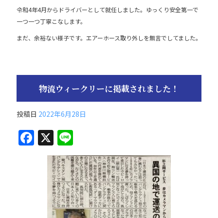
e
令和4年4月からドライバーとして就任しました。ゆっくり安全第一で
b
一つ一つ丁寧こなします。
o
まだ、余裕ない様子です。エアーホース取り外しを無言でしてました。
o
k
物流ウィークリーに掲載されました！
投稿日
2022年6月28日
F
X
Li
a
n
c
e
e
b
o