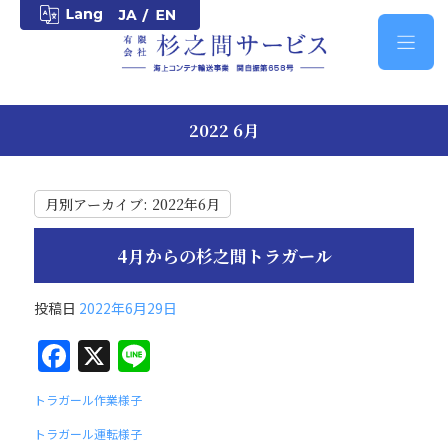
2022 6月
月別アーカイブ:
2022年6月
4月からの杉之間トラガール
投稿日
2022年6月29日
F
X
Li
a
n
トラガール作業様子
c
e
トラガール運転様子