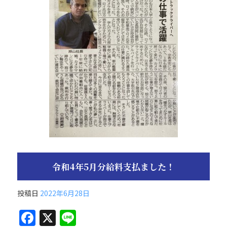
o
k
令和4年5月分給料支払ました！
投稿日
2022年6月28日
F
X
Li