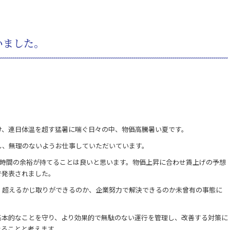
いました。
け、連日体温を超す猛暑に喘ぐ日々の中、物価高騰暑い夏です。
し、無理のないようお仕事していただいています。
り、時間の余裕が持てることは良いと思います。物価上昇に合わせ賃上げの予想
で発表されました。
、超えるかじ取りができるのか、企業努力で解決できるのか未曾有の事態に
基本的なことを守り、より効果的で無駄のない運行を管理し、改善する対策に
せることと考えます。