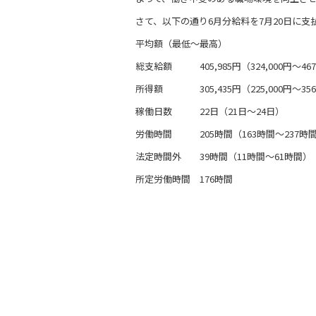
さて、以下の通り6月分給料を7月20日に支
平均額（最低～最高）
総支給額 405,985円（324,000円～467
所得額 305,435円（225,000円～356
稼働日数 22日（21日～24日）
労働時間 205時間（163時間～237時
法定時間外 39時間（11時間～61時間）
所定労働時間 176時間