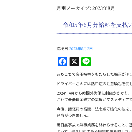
月別アーカイブ:
2023年8月
令和5年6月分給料を支払
投稿日
2023年8月2日
F
X
Li
a
n
あちこちで豪雨被害をもたらした梅雨が明
c
e
ドライバーさんには熱中症の注意喚起を促
e
2024年4月から時間外労働に制限かかか
b
されて最低賃金改定の実現がマスメディア
o
今後、諸経費の高騰、法令順守強化の波を
o
見当がつきません。
k
毎日無事故で無事業務を終わらせること、
よって、働き甲斐のある職場環境を向上さ