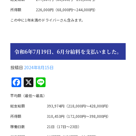
所得額 226,000円（68,000円～244,000円）
この中に1年未満のドライバーさん含みます。
令和6年7月19日、6月分給料を支払いました。
投稿日
2024年8月15日
F
X
Li
a
n
平均額（最低～最高）
c
e
総支給額 393,974円（218,000円～428,000円）
e
所得額 310,453円（172,000円～398,000円）
b
稼働日数 21日（17日～23日）
o