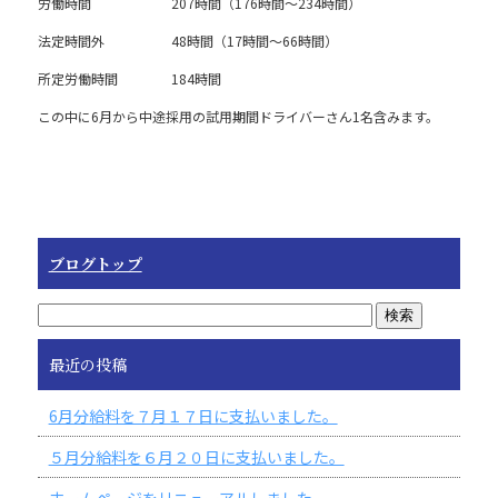
o
労働時間 207時間（176時間～234時間）
k
法定時間外 48時間（17時間～66時間）
所定労働時間 184時間
この中に6月から中途採用の試用期間ドライバーさん1名含みます。
ブログトップ
最近の投稿
6月分給料を７月１７日に支払いました。
５月分給料を６月２０日に支払いました。