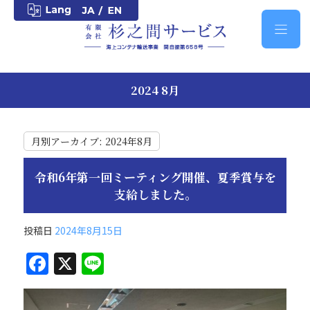
2024 8月
月別アーカイブ:
2024年8月
令和6年第一回ミーティング開催、夏季賞与を
支給しました。
投稿日
2024年8月15日
F
X
Li
a
n
c
e