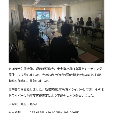
e
b
o
o
k
定期安全対策会議、運転者研修会、安全指針項目指導をミーティング
開催にて実施しました。今年は自社作成の運転者研修会車両点検資料
動画を作成し、視聴しました。
夏季賞与を支給しました。勤務実績1年未満ドライバーは寸志、その他
ドライバーは前年度実績査定により下記のとおり支払いました。
平均額（最低～最高）
総支給額 277,687円（80,000円～295,000円）