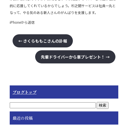
b
的に応援してくれているからでしょう。杉之間サービスは社員一丸と
なって、やる気のある新人さんのがんばりを支援します。
o
iPhoneから送信
o
k
←
さくらももこさんの訃報
先輩ドライバーから車プレゼント！
→
ブログトップ
最近の投稿