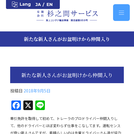
新たな新人さんがお盆明けから仲間入り
新たな新人さんがお盆明けから仲間入り
投稿日
2018年9月5日
F
X
Li
a
n
牽引免許を取得して初めて、トレーラのプロドライバー仲間入りし
c
e
て、他のドライバーとほぼ変わらず仕事をこなしてます。運転センス
e
が良い新人さんですが、素晴らしいのは先輩ドライバーさん達が協力