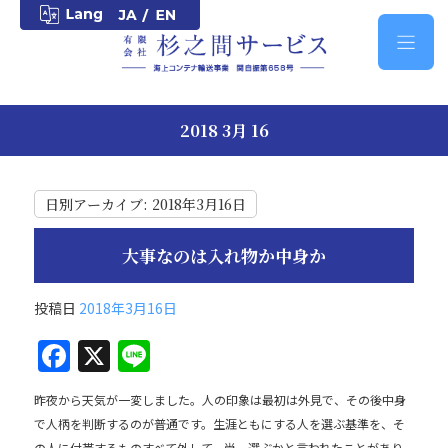
2018 3月 16
日別アーカイブ:
2018年3月16日
大事なのは入れ物か中身か
投稿日
2018年3月16日
F
X
Li
a
n
昨夜から天気が一変しました。人の印象は最初は外見で、その後中身
c
e
で人柄を判断するのが普通です。生涯ともにする人を選ぶ基準を、そ
の人に付帯するものすべて外して、尚、選ぶかと言われたことがあり