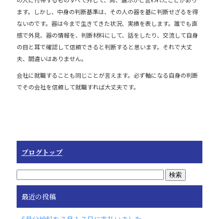
e
b
ます。しかし、中身の判断基準は、その人の器を基に判断せざるを得
ないのです。器は今まで生きてきた状況、実績を表します。誰でも直
o
感で外見、器の情報を、判断材料にして、話をしたり、交流して自身
o
の目と耳で確認して信頼できると判断すると思います。それで大丈
k
夫、間違いはありません。
会社に就職することも同じことが言えます。必ず軸になる自身の判断
でその会社を信頼して就職すれば大丈夫です。
ブログトップ
最近の投稿
6月分給料を７月１７日に支払いました。