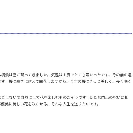
ら横浜は雪が降ってきました。気温は１度でとても寒かったです。その前の週
です。桜は寒さに耐えて開花しますから、今年の桜はきっと美しく、長く咲く
などしないで自然にして花を楽しむものだそうです。新たな門出の祝いに相
年優美に美しい花を咲かせる。そんな人生を送りたいです。