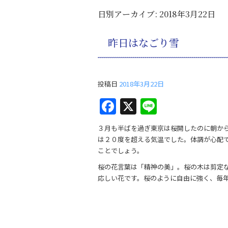
日別アーカイブ:
2018年3月22日
昨日はなごり雪
投稿日
2018年3月22日
F
X
Li
a
n
３月も半ばを過ぎ東京は桜開したのに朝か
c
e
は２０度を超える気温でした。体調が心配
e
ことでしょう。
b
桜の花言葉は「精神の美」。桜の木は剪定
応しい花です。桜のように自由に強く、毎
o
o
k