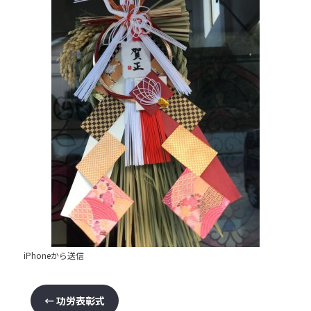
b
o
o
k
iPhoneから送信
←
功労表彰式