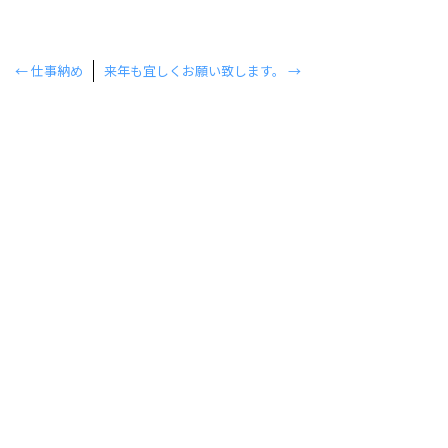
←
仕事納め
来年も宜しくお願い致します。
→