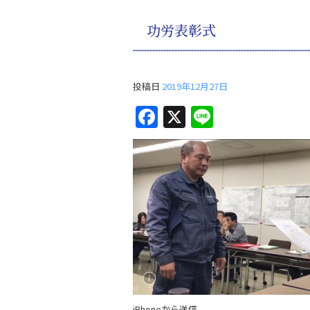
功労表彰式
投稿日
2019年12月27日
F
X
Li
a
n
c
e
e
b
o
o
k
iPhoneから送信