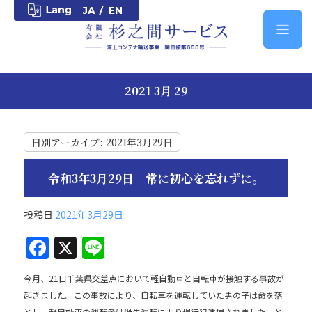
2021 3月 29
日別アーカイブ:
2021年3月29日
令和3年3月29日 常に初心を忘れずに。
投稿日
2021年3月29日
F
X
Li
a
n
今月、21日千葉県交差点において軽自動車と自転車が接触する事故が
c
e
起きました。この事故により、自転車を運転していた男の子は命を落
とし、軽自動車の運転者は過失運転により現行犯逮捕されました。と