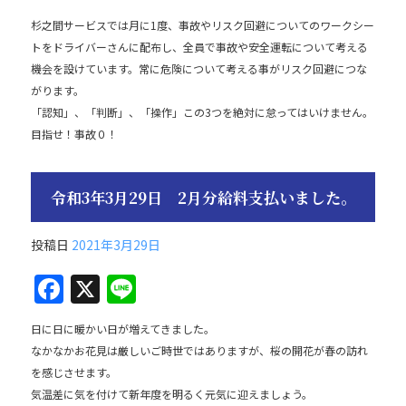
杉之間サービスでは月に1度、事故やリスク回避についてのワークシー
トをドライバーさんに配布し、全員で事故や安全運転について考える
機会を設けています。常に危険について考える事がリスク回避につな
がります。
「認知」、「判断」、「操作」この3つを絶対に怠ってはいけません。
目指せ！事故０！
令和3年3月29日 2月分給料支払いました。
投稿日
2021年3月29日
F
X
Li
a
n
日に日に暖かい日が増えてきました。
c
e
なかなかお花見は厳しいご時世ではありますが、桜の開花が春の訪れ
e
を感じさせます。
b
気温差に気を付けて新年度を明るく元気に迎えましょう。