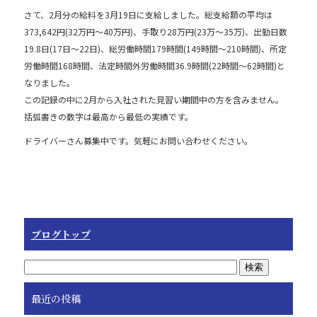
o
さて、2月分の給料を3月19日に支給しました。総支給額の平均は
373,642円(32万円～40万円)、手取り28万円(23万～35万)、出勤日数
o
19.8日(17日～22日)、総労働時間179時間(149時間～210時間)、所定
k
労働時間168時間、法定時間外労働時間36.9時間(22時間～62時間)と
なりました。
この記録の中に2月から入社された見習い期間中の方を含みません。
括弧書きの数字は最高から最低の実績です。
ドライバーさん募集中です。気軽にお問い合わせください。
ブログトップ
最近の投稿