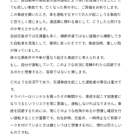
e
b
ても悲しい事故です。亡くなった男の子に、ご冥福をお祈りします。
この事故を聞いたとき、車を運転するすべての人が起こしうる事故だ
o
と恐ろしく感じました。運送業に関わる身として、どうしたら防げる
o
のか考えさせられます。
k
当該交差点では交通量も多く、横断歩道ではない道路から横断してき
た自転車を見落として、衝突に至ったそうです。事故当時、激しい雨
が降っていました。
様々な悪条件や不幸が重なり起きた事故だと考えられます。
もし、自分が運転していて、このような状況に見舞われたら回避でき
るのかと想像すると、容易ではないと察します。
どのような状況下であり、交通事故を起こした運転者の責任は重大で
す。
ドライバーはハンドルを握ったその瞬間から、事故を起こす加害者に
なりうるというリスクを常に意識し、運転しなければなりません。事
故を回避するためには、常にどのような危険があるか想像し確認を行
い運転することが重要です。右左折時、交差点、一時停止など若葉マ
ークを付けているときは嫌というほど想像するのに、慣れは恐ろしい
ものですね。