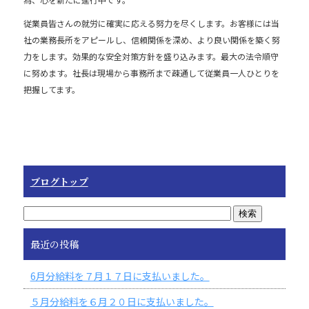
e
b
従業員皆さんの就労に確実に応える努力を尽くします。お客様には当
o
社の業務長所をアピールし、信頼関係を深め、より良い関係を築く努
力をします。効果的な安全対策方針を盛り込みます。最大の法令順守
o
に努めます。社長は現場から事務所まで疎通して従業員一人ひとりを
k
把握してます。
ブログトップ
最近の投稿
6月分給料を７月１７日に支払いました。
５月分給料を６月２０日に支払いました。