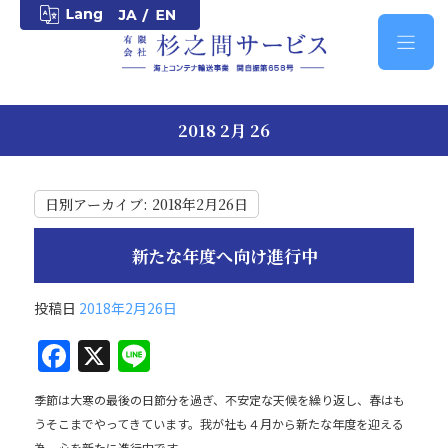
2018 2月 26
日別アーカイブ:
2018年2月26日
新たな年度へ向け進行中
投稿日
2018年2月26日
F
X
Li
a
n
季節は大寒の最後の日節分を過ぎ、不安定な天候を繰り返し、春はも
c
e
うそこまでやってきています。我が社も４月から新たな年度を迎える
為、心を新たに進行中です。