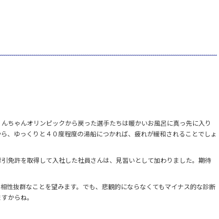
ょんちゃんオリンピックから戻った選手たちは暖かいお風呂に真っ先に入り
から、ゆっくりと４０度程度の湯船につかれば、疲れが緩和されることでしょ
牽引免許を取得して入社した社員さんは、見習いとして加わりました。期待
と相性抜群なことを望みます。でも、悲観的にならなくてもマイナス的な診断
ますからね。