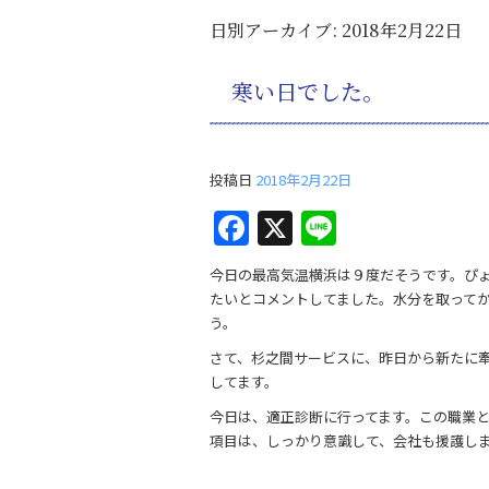
日別アーカイブ:
2018年2月22日
寒い日でした。
投稿日
2018年2月22日
F
X
Li
a
n
今日の最高気温横浜は９度だそうです。ぴ
c
e
たいとコメントしてました。水分を取って
e
う。
b
さて、杉之間サービスに、昨日から新たに
してます。
o
今日は、適正診断に行ってます。この職業
o
項目は、しっかり意識して、会社も援護し
k