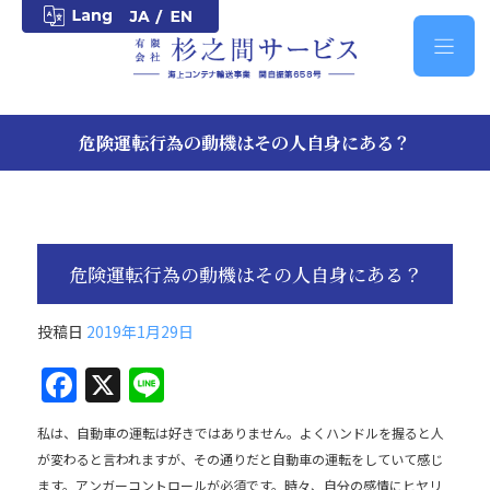
危険運転行為の動機はその人自身にある？
危険運転行為の動機はその人自身にある？
投稿日
2019年1月29日
F
X
Li
a
n
私は、自動車の運転は好きではありません。よくハンドルを握ると人
c
e
が変わると言われますが、その通りだと自動車の運転をしていて感じ
e
ます。アンガーコントロールが必須です。時々、自分の感情にヒヤリ