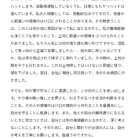
b
ハットします。自動車運転していなくても、日常にもヒヤリハットは
潜んでいます。私の人物像としては、受動的なほうですので、他者か
o
ら筋違いの感情のはけ口にされることがあります。その時思うこと
o
は、この人は何か他に原因があって私に当たるのだと。私が職場経験
k
も浅くとても若かったころ、上司に筋違いの感情をぶつけられたこと
がありました。もちろん私には何の落ち度も無いわけですから、混乱
して真っ向から正論で反撃しましたら…、目の前に床じゃないです
か、私は突き飛ばされて椅子ごと倒れていました。その時の、上司の
顔を今でも忘れません。これ以上物申してはいけないと即座に悟り、
頭を下げました。翌日、会社に報告し労災扱いで、念のため病院に行
きました。
今でも、何か理不尽なことに遭遇したら、この日のことを思い出しま
す。やり場の無い悔しさを押さえ、引き下がるべき状況の判断をする
ことを。その人の感情のはけ口の標的から外れることを最優先にし、
自分を守ることに転換します。また、他人が自分の期待通りにならな
いときに苛立つときは、自分とは別の価値観の人なのだと、深く考え
ないことにします。そのために、自分と関わりが必須の人には、自分
の考えを丁寧にお願いします。皆違うのですから。