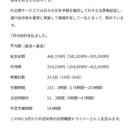
e
b
杉之間サービスでは日々の天気予報を確認して対する注意喚起促し、
o
運行前点検を確実に実施して情報共有して一丸となって、努めていま
す。
o
7月分給料支払ました。
k
平均額（最低～最高）
総支給額 446,376円（341,000円～505,000円）
所得額 354,238円（294,000円～412,000円）
稼働日数 23.5日（18日~26日）
労働時間 233．3時間（176時間～253時間）
法定時間外 51．2時間（9時間～67時間）
所定労働時間 184時間
この中に6月から中途採用の試用期間ドライバーさん１名含みます。