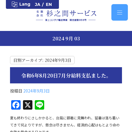
2024 9月 03
日別アーカイブ:
2024年9月3日
令和6年8月20日7月分給料支払ました。
投稿日
2024年9月3日
F
X
Li
a
n
夏も終わりにさしかかると、台風に顕著に見舞われ、猛暑は落ち着い
c
e
てきて何よりですが、懸念は尽きません、経済的心配はもとより命の
危険を懸念する日々です。