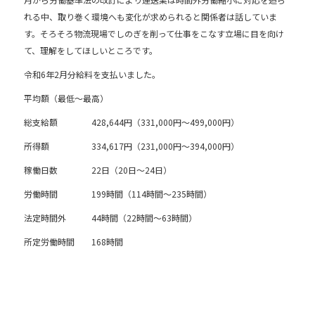
e
b
れる中、取り巻く環境へも変化が求められると関係者は話していま
す。そろそろ物流現場でしのぎを削って仕事をこなす立場に目を向け
o
て、理解をしてほしいところです。
o
令和6年2月分給料を支払いました。
k
平均額（最低～最高）
総支給額 428,644円（331,000円～499,000円）
所得額 334,617円（231,000円～394,000円）
稼働日数 22日（20日～24日）
労働時間 199時間（114時間～235時間）
法定時間外 44時間（22時間～63時間）
所定労働時間 168時間