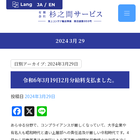
2024 3月 29
日別アーカイブ:
2024年3月29日
令和6年3月19日2月分給料支払ました。
投稿日
2024年3月29日
F
X
Li
a
n
あらゆる分野で、コンプライアンスが厳しくなっていて、大手企業や
c
e
有名人も昭和時代と違い上層部への責任追及が厳しい令和時代です。4
月から労働基準法の改訂により運送業は時間外労働縮小に対応を迫ら