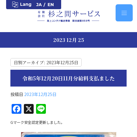
2023 12月 25
日別アーカイブ:
2023年12月25日
令和5年12月20日11月分給料支払ました
投稿日
2023年12月25日
F
X
Li
a
n
Gマーク安全認定更新しました。
c
e