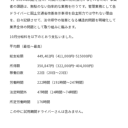
o
者の課題は、無駄のない効率的な業務を行うです。管理業務として各
o
ドライバーに国土交通省改善告示事項を自主努力では守れない理由
k
を、日々記録させて、法令順守の阻害となる構造的問題を明確化して
業界全体の問題として取り組みに臨みます。
10月分給料を以下のとおり支払いました。
平均額（最低～最高）
総支給額 449,402円（411,000円~515000円）
所得額 350,847円（322,000円~404,000円）
稼働日数 22日（20日～23日）
労働時間 222時間（191時間～247時間）
法定時間外 47時間（24時間～74時間）
所定労働時間 176時間
この中に試用期間ドライバーさんは含みません。