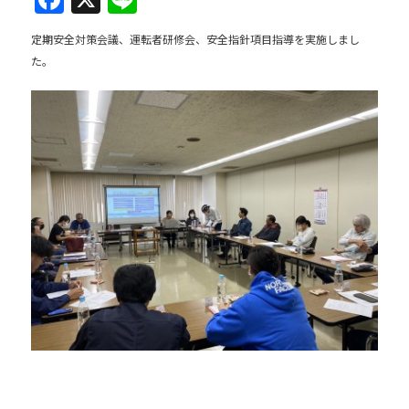
a
n
定期安全対策会議、運転者研修会、安全指針項目指導を実施しまし
c
e
た。
e
b
o
o
k