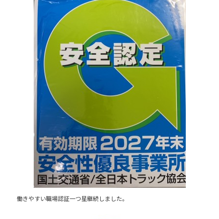
e
b
o
o
k
働きやすい職場認証一つ星継続しました。