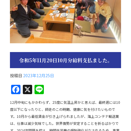
令和5年11月20日10月分給料支払ました。
投稿日
2023年12月25日
F
X
Li
a
n
12月中旬にもかかわらず、25度に気温上昇かと思えば、最終週には10
c
e
度以下になったりと、師走のこの時期、健康に気を付けたいもので
e
す。10月から最低賃金が引き上げられましたが、海上コンテナ輸送業
b
は、仕事は減少気味でした。世界情勢が安定することを祈るばかりで
す。2024年問題を控え、時間外労働の規制強化がなされるため、事業