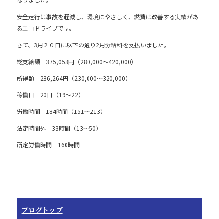
e
b
安全走行は事故を軽減し、環境にやさしく、燃費は改善する実績があ
o
るエコドライブです。
o
さて、3月２０日に以下の通り2月分給料を支払いました。
k
総支給額 375,053円（280,000～420,000）
所得額 286,264円（230,000～320,000）
稼働日 20日（19～22）
労働時間 184時間（151～213）
法定時間外 33時間（13～50）
所定労働時間 160時間
ブログトップ