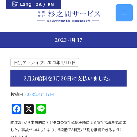
2023 4月 17
日別アーカイブ:
2023年4月17日
2月分給料を3月20日に支払いました。
投稿日
2023年4月17日
F
X
Li
a
n
昨年2月から本格的にデジタコの安全確認実績による安全指導を始めま
c
e
した。事故ゼロはもとより、5段階でA判定が6割を継続できるように
なりました。