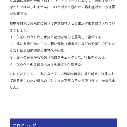
e
b
ばかりではいられません。コロナ対策と合わせて熱中症対策にも注意
が必要です。
o
熱中症対策は段階的に暑さに体を慣れさせる生活習慣を取り入れてい
o
きましょう。
k
１．午前中のうちから水分と適切な塩分を意識して補給する。
２．体に負担がかからない軽い運動（雑巾がけなどの家事）で汗をか
くなど体温調節機能の正常化を図る。
３．日々の天気予報で暑さ指数をチェックして、行動を考える。
４．なるべく引き続き人込みを避けて行動する。
とにもかくにも、一丸となってこの時期を無事に乗り越え、浄化され
て戻る美しい水の流れのごとくまた平常な日々を取り戻すしかありま
せん。
ブログトップ