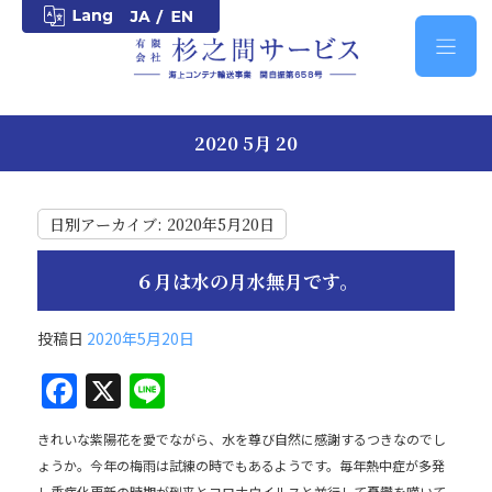
2020 5月 20
日別アーカイブ:
2020年5月20日
６月は水の月水無月です。
投稿日
2020年5月20日
F
X
Li
a
n
きれいな紫陽花を愛でながら、水を尊び自然に感謝するつきなのでし
c
e
ょうか。今年の梅雨は試練の時でもあるようです。毎年熱中症が多発
し重症化更新の時期が到来とコロナウイルスと並行して憂鬱を嘆いて