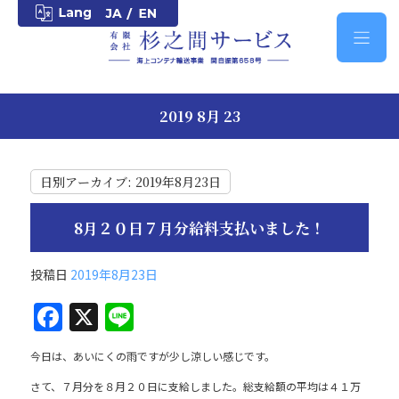
2019 8月 23
日別アーカイブ:
2019年8月23日
8月２０日７月分給料支払いました！
投稿日
2019年8月23日
F
X
Li
a
n
今日は、あいにくの雨ですが少し涼しい感じです。
c
e
さて、７月分を８月２０日に支給しました。総支給額の平均は４１万