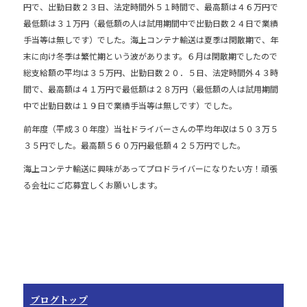
e
円で、出勤日数２３日、法定時間外５１時間で、最高額は４６万円で
b
最低額は３１万円（最低額の人は試用期間中で出勤日数２４日で業績
o
手当等は無しです）でした。海上コンテナ輸送は夏季は閑散期で、年
末に向け冬季は繁忙期という波があります。６月は閑散期でしたので
o
総支給額の平均は３５万円、出勤日数２０．５日、法定時間外４３時
k
間で、最高額は４１万円で最低額は２８万円（最低額の人は試用期間
中で出勤日数は１９日で業績手当等は無しです）でした。
前年度（平成３０年度）当社ドライバーさんの平均年収は５０３万５
３５円でした。最高額５６０万円最低額４２５万円でした。
海上コンテナ輸送に興味があってプロドライバーになりたい方！頑張
る会社にご応募宜しくお願いします。
ブログトップ