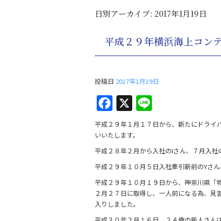
日別アーカイブ:
2017年1月19日
平成２９年横浜海上コン
投稿日
2017年1月19日
F
X
Li
a
n
平成２９年１月１７日から、新たにドライ
c
e
いいたします。
e
平成２８年２月から入社のIさん、７月入社
b
平成２９年１０月５日入社牽引新前のYさん
o
平成２９年１０月１９日から、神奈川県「
o
２月２７日に取得し、一人前になる為、見
入りしました。
k
平成３０年２月１６日 ２４歳の新人さん