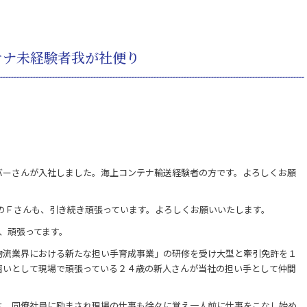
テナ未経験者我が社便り
バーさんが入社しました。海上コンテナ輸送経験者の方です。よろしくお願
のＦさんも、引き続き頑張っています。よろしくお願いいたします。
、頑張ってます。
物流業界における新たな担い手育成事業」の研修を受け大型と牽引免許を１
習いとして現場で頑張っている２４歳の新人さんが当社の担い手として仲間
は、同僚社員に励まされ現場の仕事も徐々に覚え一人前に仕事をこなし始め