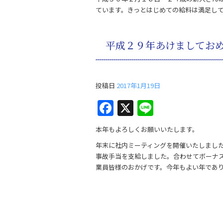
ています。きっとはじめての給料は満足し
平成２９年あけましてお
投稿日
2017年1月19日
F
X
Li
a
n
本年もよろしくお願いいたします。
c
e
年末に社内ミーティングを開催いたしまし
e
事故手当を支給しました。合わせてボーナ
b
業員皆様のおかげです。今年もよい年であ
o
o
k