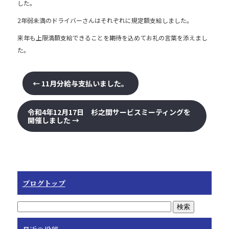
した。
b
2年弱未満のドライバーさんはそれぞれに規定額支給しました。
o
来年も上限満額支給できることを期待を込めてお礼の言葉を添えまし
o
た。
k
←
11月分給与支払いました。
令和4年12月17日 杉之間サービスミーティングを
開催しました
→
ブログトップ