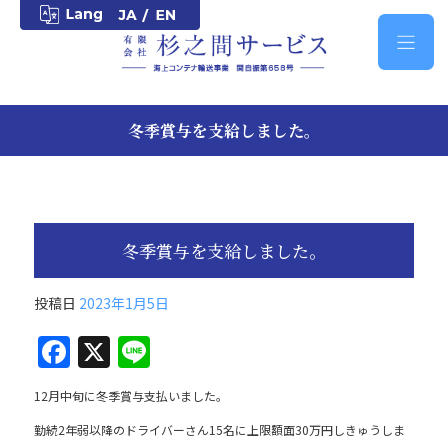
冬季賞与を支給しました。
冬季賞与を支給しました。
投稿日
2023年1月5日
F
X
Li
a
n
12月中旬に冬季賞与支払いました。
c
e
勤続2年弱以降のドライバーさん15名に上限額面30万円しきゅうしま
e