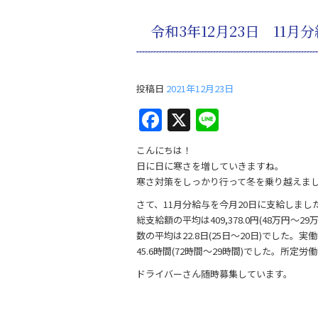
令和3年12月23日 11
投稿日
2021年12月23日
F
X
Li
a
n
こんにちは！
c
e
日に日に寒さを増していきますね。
e
寒さ対策をしっかり行って冬を乗り越えま
b
さて、11月分給与を今月20日に支給しまし
総支給額の平均は409,378.0円(48万円～2
o
数の平均は22.8日(25日～20日)でした。
o
45.6時間(72時間～29時間)でした。所定労
k
ドライバーさん随時募集しています。