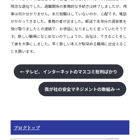
b
残念な退社でした。退職関係の事務的な手続きは終了しましたが、用
事は何か分かりません。未だ就職はしていないのか、心配です。電話
o
がかかってきました。事務の者が出ました。郵送で本年分の源泉票を
o
受け取りましたとの連絡で、お世話になりましたと言っていたそうで
k
す。新しい職場になじめないのでしょうか。当社は、できることをし
て彼を大事にしました。早く新しい本人が馴染める職場に出会えるこ
とを願います。
←
テレビ、インターネットのマスコミ批判ばかり
我が社の安全マネジメントの取組み
→
ブログトップ