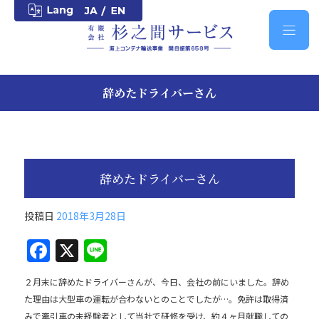
辞めたドライバーさん
辞めたドライバーさん
投稿日
2018年3月28日
F
X
Li
a
n
２月末に辞めたドライバーさんが、今日、会社の前にいました。辞め
c
e
た理由は大型車の運転が合わないとのことでしたが…。免許は取得済
e
みで牽引車の未経験者として当社で研修を受け、約４ヶ月就職しての