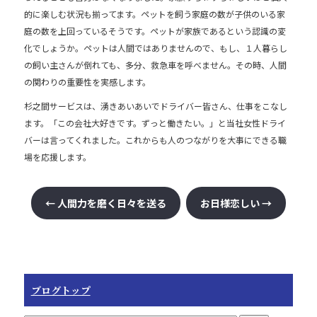
b
的に楽しむ状況も揃ってます。ペットを飼う家庭の数が子供のいる家
庭の数を上回っているそうです。ペットが家族であるという認識の変
o
化でしょうか。ペットは人間ではありませんので、もし、１人暮らし
o
の飼い主さんが倒れても、多分、救急車を呼べません。その時、人間
k
の関わりの重要性を実感します。
杉之間サービスは、湧きあいあいでドライバー皆さん、仕事をこなし
ます。「この会社大好きです。ずっと働きたい。」と当社女性ドライ
バーは言ってくれました。これからも人のつながりを大事にできる職
場を応援します。
←
人間力を磨く日々を送る
お日様恋しい
→
ブログトップ