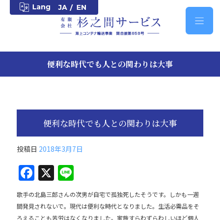
便利な時代でも人との関わりは大事
便利な時代でも人との関わりは大事
投稿日
2018年3月7日
F
X
Li
a
n
歌手の北島三郎さんの次男が自宅で孤独死したそうです。しかも一週
c
e
間発見されないで。現代は便利な時代となりました。生活必需品をそ
e
ろえることも苦労はなくなりました。家族すらわずらわしいほど個人