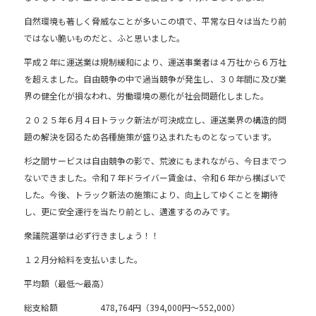
b
自然環境も著しく脅威なことが多いこの頃で、平常な日々は当たり前
o
ではない脆いものだと、ふと思いました。
o
平成２年に運送業は規制緩和により、運送事業者は４万社から６万社
を超えました。自由競争の中で過当競争が発生し、３０年間に及び業
k
界の健全化が損なわれ、労働環境の悪化が社会問題化しました。
２０２５年６月４日トラック新法が可決成立し、運送業界の構造的問
題の解決を図るため各種施策が盛り込まれたものとなっています。
杉之間サービスは自由競争の影で、荒波にもまれながら、今日までつ
ないできました。令和７年ドライバー賃金は、令和６年から横ばいで
した。今後、トラック新法の施策により、向上してゆくことを期待
し、更に安全運行を当たり前とし、邁進するのみです。
衆議院選挙は必ず行きましょう！！
１２月分給料を支払いました。
平均額（最低～最高）
総支給額 478,764円（394,000円～552,000）