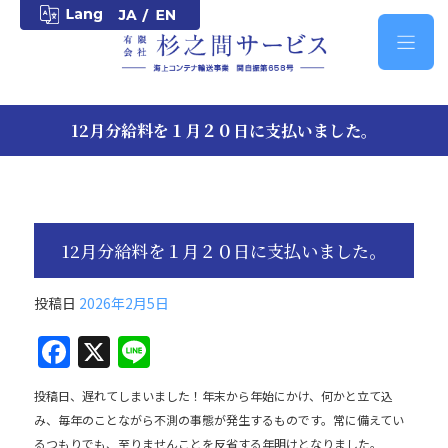
12月分給料を１月２０日に支払いました。
12月分給料を１月２０日に支払いました。
投稿日
2026年2月5日
F
X
Li
a
n
投稿日、遅れてしまいました！年末から年始にかけ、何かと立て込
c
e
み、毎年のことながら不測の事態が発生するものです。常に備えてい
e
るつもりでも、至りませんことを反省する年明けとなりました。