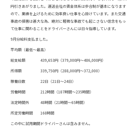
b
円引きあがりました。運送会社の賃金体系は歩合制が基本になります
ので、業績を上げるために効率良い仕事を心掛けています。また交通
o
事故の損害は甚大な為、絶対に軽微な事故でも起こさない信念をもっ
o
て仕事に関わることをドライバーさんには日々指導しています。
k
9月分給料支払ました。
平均額（最低～最高）
総支給額 439,653円（379,000円～486,000円）
所得額 339,750円（288,000円～372,000）
稼働日数 22日（21日～24日）
労働時間 212時間（187時間～235時間）
法定時間外 48時間（21時間～65時間）
所定労働時間 168時間
この中に試用期間ドライバーさんは含みません。