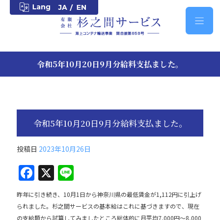
令和5年10月20日9月分給料支払ました。
令和5年10月20日9月分給料支払ました。
投稿日
2023年10月26日
F
X
Li
a
n
昨年に引き続き、10月1日から神奈川県の最低賃金が1,112円に引上げ
c
e
られました。杉之間サービスの基本給はこれに基づきますので、現在
e
の支給額から試算してみましたところ総体的に月平均7,000円～8,000