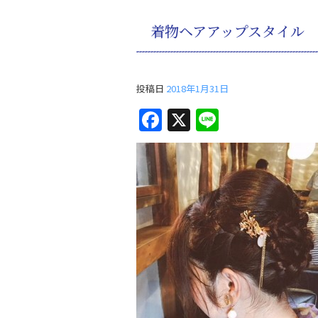
着物ヘアアップスタイル
投稿日
2018年1月31日
F
X
Li
a
n
c
e
e
b
o
o
k